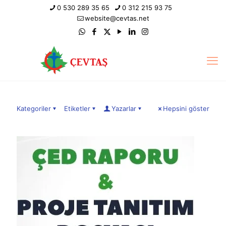
0 530 289 35 65
0 312 215 93 75
website@cevtas.net
Kategoriler
Etiketler
Yazarlar
Hepsini göster