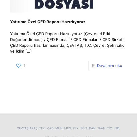
Yatırıma Özel ÇED Raporu Hazırlıyoruz
Yatırıma Özel ÇED Raporu Hazırlıyoruz (Çevresel Etki
Değerlendirmesi) / ÇED Firması / ÇED Firmaları / ÇED Şirketi
ÇED Raporu hazırlanmasında, ÇEVTAŞ; T.C. Çevre, Şehircilik
ve İklim
[…]
1
Devamını oku
ÇEVTAŞ ARAŞ. TEK. MAD. MÜH. MÜŞ. PEY. EĞİT. DAN. TAAH. TİC. LTD.