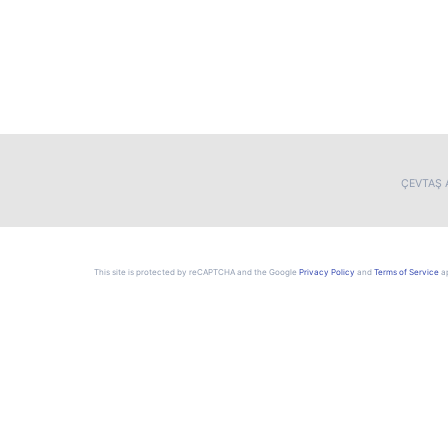
ÇEVTAŞ A
This site is protected by reCAPTCHA and the Google
Privacy Policy
and
Terms of Service
ap