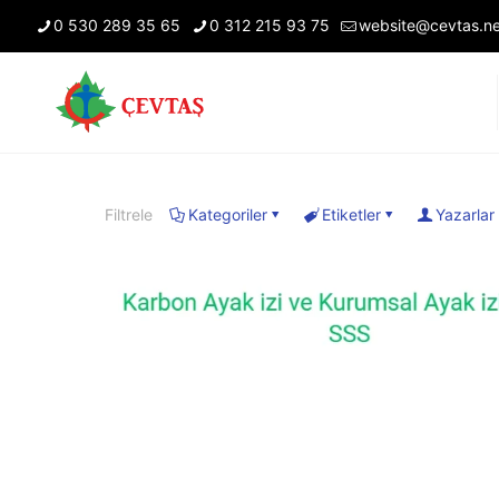
0 530 289 35 65
0 312 215 93 75
website@cevtas.ne
Filtrele
Kategoriler
Etiketler
Yazarlar