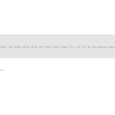
RAŞ. TEK. MAD. MÜH. MÜŞ. PEY. EĞİT. DAN. TAAH. TİC. LTD. ŞTİ. © Tüm Hakları Saklıd
ply.