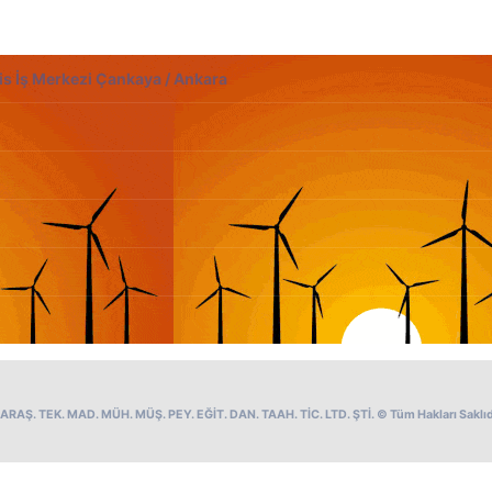
is İş Merkezi Çankaya / Ankara
RAŞ. TEK. MAD. MÜH. MÜŞ. PEY. EĞİT. DAN. TAAH. TİC. LTD. ŞTİ. © Tüm Hakları Saklıd