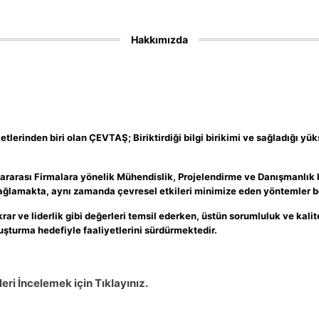
Hakkımızda
tlerinden biri olan ÇEVTAŞ; Biriktirdiği bilgi birikimi ve sağladığı yü
lararası Firmalara yönelik Mühendislik, Projelendirme ve Danışmanlık h
sağlamakta, aynı zamanda çevresel etkileri minimize eden yöntemler 
ikrar ve liderlik gibi değerleri temsil ederken, üstün sorumluluk ve kalit
oluşturma hedefiyle faaliyetlerini sürdürmektedir.
ri İncelemek için Tıklayınız.