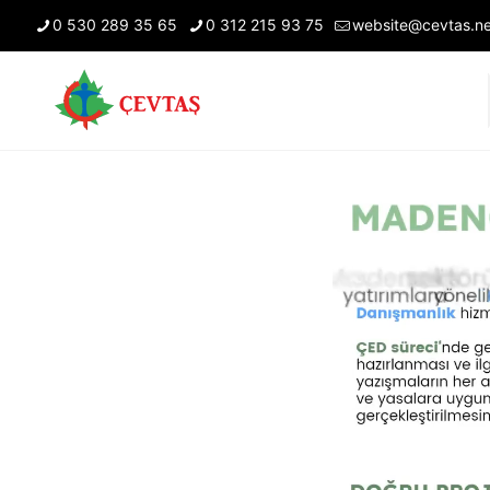
0 530 289 35 65
0 312 215 93 75
website@cevtas.ne