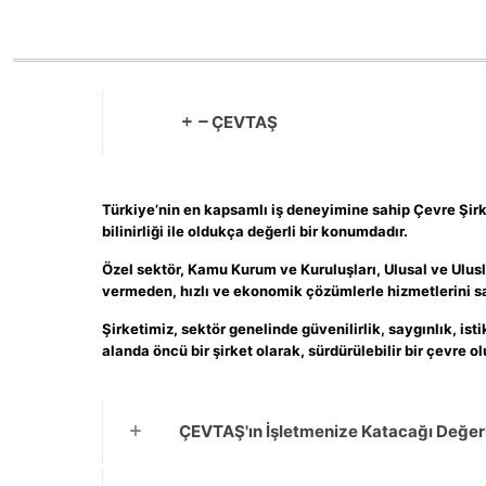
ÇEVTAŞ
Türkiye’nin en kapsamlı iş deneyimine sahip Çevre Şirke
bilinirliği ile oldukça değerli bir konumdadır.
Özel sektör, Kamu Kurum ve Kuruluşları, Ulusal ve Ulus
vermeden, hızlı ve ekonomik çözümlerle hizmetlerini 
Şirketimiz, sektör genelinde güvenilirlik, saygınlık, ist
alanda öncü bir şirket olarak, sürdürülebilir bir çevre 
ÇEVTAŞ'ın İşletmenize Katacağı Değerle