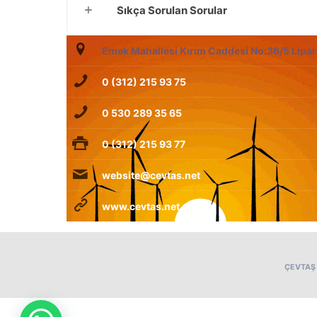
Sıkça Sorulan Sorular
Emek Mahallesi Kırım Caddesi No:36/5 Lipar
0 (312) 215 93 75
0 530 289 35 65
0 (312) 215 93 77
website@cevtas.net
www.cevtas.net
ÇEVTAŞ A