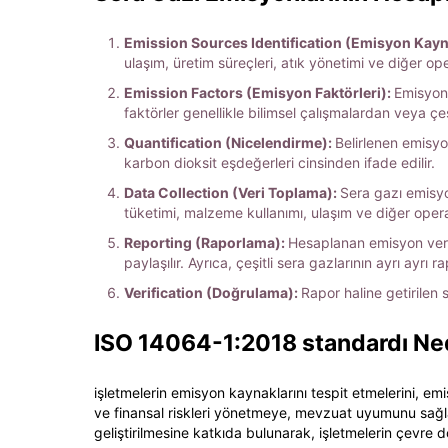
Emission Sources Identification (Emisyon Kayna
ulaşım, üretim süreçleri, atık yönetimi ve diğer oper
Emission Factors (Emisyon Faktörleri):
Emisyon 
faktörler genellikle bilimsel çalışmalardan veya çe
Quantification (Nicelendirme):
Belirlenen emisyon
karbon dioksit eşdeğerleri cinsinden ifade edilir.
Data Collection (Veri Toplama):
Sera gazı emisyon
tüketimi, malzeme kullanımı, ulaşım ve diğer operasyo
Reporting (Raporlama):
Hesaplanan emisyon verile
paylaşılır. Ayrıca, çeşitli sera gazlarının ayrı ayrı 
Verification (Doğrulama):
Rapor haline getirilen 
ISO 14064-1:2018 standardı Ne
işletmelerin emisyon kaynaklarını tespit etmelerini, emis
ve finansal riskleri yönetmeye, mevzuat uyumunu sağla
geliştirilmesine katkıda bulunarak, işletmelerin çevre 