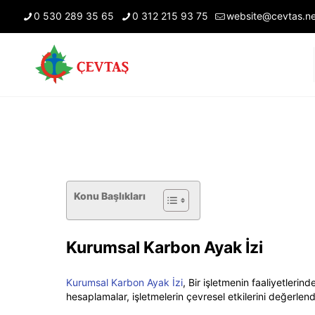
0 530 289 35 65
0 312 215 93 75
website@cevtas.ne
Konu Başlıkları
Kurumsal Karbon Ayak İzi
Kurumsal Karbon Ayak İzi
, Bir işletmenin faaliyetler
hesaplamalar, işletmelerin çevresel etkilerini değerlend