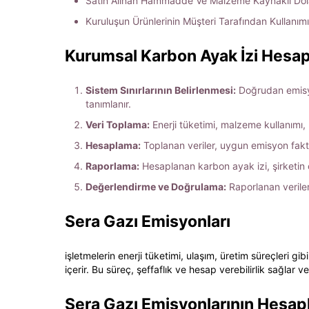
Satın Alınan Hammadde Ve Malzeme Kaynaklı Dolay
Kuruluşun Ürünlerinin Müşteri Tarafından Kullanımıyl
Kurumsal
Karbon Ayak İzi
Hesapl
Sistem Sınırlarının Belirlenmesi:
Doğrudan emisyo
tanımlanır.
Veri Toplama:
Enerji tüketimi, malzeme kullanımı, ul
Hesaplama:
Toplanan veriler, uygun emisyon faktör
Raporlama:
Hesaplanan karbon ayak izi, şirketin ç
Değerlendirme ve Doğrulama:
Raporlanan veriler
Sera Gazı Emisyonları
işletmelerin enerji tüketimi, ulaşım, üretim süreçleri g
içerir. Bu süreç, şeffaflık ve hesap verebilirlik sağlar 
Sera Gazı Emisyonlarının Hesap