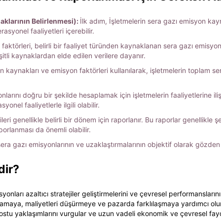
klarının Belirlenmesi):
İlk adım, İşletmelerin sera gazı emisyon kayn
asyonel faaliyetleri içerebilir.
faktörleri, belirli bir faaliyet türünden kaynaklanan sera gazı emisyonl
şitli kaynaklardan elde edilen verilere dayanır.
 kaynakları ve emisyon faktörleri kullanılarak, işletmelerin toplam sera
larını doğru bir şekilde hesaplamak için işletmelerin faaliyetlerine ilişki
nel faaliyetlerle ilgili olabilir.
ri genellikle belirli bir dönem için raporlanır. Bu raporlar genellikle ş
raporlanması da önemli olabilir.
sera gazı emisyonlarının ve uzaklaştırmalarının objektif olarak gözden 
dir?
yonları azaltıcı stratejiler geliştirmelerini ve çevresel performansların
maya, maliyetleri düşürmeye ve pazarda farklılaşmaya yardımcı olur. 
dostu yaklaşımlarını vurgular ve uzun vadeli ekonomik ve çevresel fayd