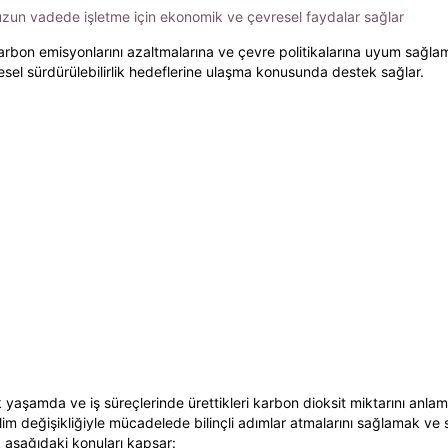
 uzun vadede işletme için ekonomik ve çevresel faydalar sağlar
a, karbon emisyonlarını azaltmalarına ve çevre politikalarına uyum sağl
esel sürdürülebilirlik hedeflerine ulaşma konusunda destek sağlar.
 yaşamda ve iş süreçlerinde ürettikleri karbon dioksit miktarını anlama
lim değişikliğiyle mücadelede bilinçli adımlar atmalarını sağlamak ve 
k aşağıdaki konuları kapsar: