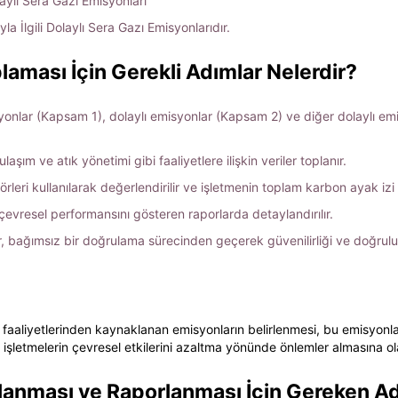
lı Sera Gazı Emisyonları
a İlgili Dolaylı Sera Gazı Emisyonlarıdır.
aması İçin Gerekli Adımlar Nelerdir?
nlar (Kapsam 1), dolaylı emisyonlar (Kapsam 2) ve diğer dolaylı e
aşım ve atık yönetimi gibi faaliyetlere ilişkin veriler toplanır.
leri kullanılarak değerlendirilir ve işletmenin toplam karbon ayak izi 
evresel performansını gösteren raporlarda detaylandırılır.
, bağımsız bir doğrulama sürecinden geçerek güvenilirliği ve doğruluğu
ibi faaliyetlerinden kaynaklanan emisyonların belirlenmesi, bu emisyonla
ve işletmelerin çevresel etkilerini azaltma yönünde önlemler almasına ol
lanması ve Raporlanması İçin Gereken Ad