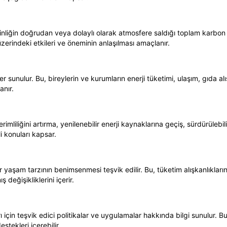
inliğin doğrudan veya dolaylı olarak atmosfere saldığı toplam karbon d
zerindeki etkileri ve öneminin anlaşılması amaçlanır.
sunulur. Bu, bireylerin ve kurumların enerji tüketimi, ulaşım, gıda alış
anır.
verimliliğini artırma, yenilenebilir enerji kaynaklarına geçiş, sürdürüle
li konuları kapsar.
bir yaşam tarzının benimsenmesi teşvik edilir. Bu, tüketim alışkanlıkla
değişikliklerini içerir.
 için teşvik edici politikalar ve uygulamalar hakkında bilgi sunulur. Bu
tekleri içerebilir.