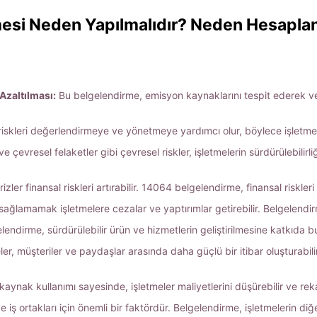
esi Neden Yapılmalıdır? Neden Hesaplan
Azaltılması:
Bu belgelendirme, emisyon kaynaklarını tespit ederek ve
skleri değerlendirmeye ve yönetmeye yardımcı olur, böylece işletme kara
e çevresel felaketler gibi çevresel riskler, işletmelerin sürdürülebilirliğ
er finansal riskleri artırabilir. 14064 belgelendirme, finansal riskleri a
lamamak işletmelere cezalar ve yaptırımlar getirebilir. Belgelendirme
endirme, sürdürülebilir ürün ve hizmetlerin geliştirilmesine katkıda bu
er, müşteriler ve paydaşlar arasında daha güçlü bir itibar oluşturabil
kaynak kullanımı sayesinde, işletmeler maliyetlerini düşürebilir ve reka
ve iş ortakları için önemli bir faktördür. Belgelendirme, işletmelerin diğ