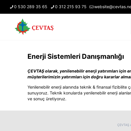
0 530 289 35 65
0 312 215 93 75
website@cevtas.ne
Enerji Sistemleri Danışmanlığı
ÇEVTAŞ olarak, yenilenebilir enerji yatırımları için e
müşterilerimizin yatırımları için doğru kararlar alma
Yenilenebilir enerji alanında teknik & finansal fizibil
sunuyoruz. Teknik konularda yenilenebilir enerji alanları
ve sonuç üretiyoruz.
ÇEVTAŞ A