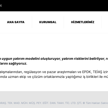
t
ANA SAYFA
KURUMSAL
HİZMETLERİMİZ
n uygun yatırım modelini oluşturuyor, yatırım risklerini belirliyor, 
larını sağlıyoruz.
ite çalışmalarından, regülasyon ve pazar araştırmaları ve EPDK, TEİAŞ i
nda uzman ekip ve çözüm ortaklarımızla yaptığımız iş birlikleri ile müşt
RAŞ. TEK. MAD. MÜH. MÜŞ. PEY. EĞİT. DAN. TAAH. TİC. LTD. ŞTİ. © Tüm Hakları Saklıd