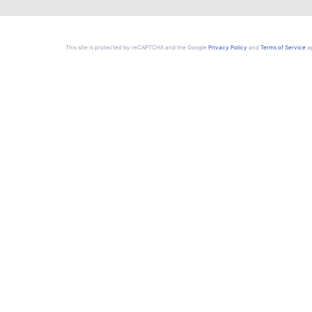
This site is protected by reCAPTCHA and the Google
Privacy Policy
and
Terms of Service
ap