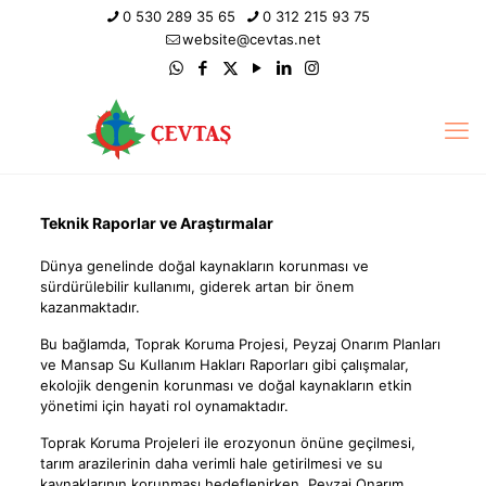
0 530 289 35 65
0 312 215 93 75
website@cevtas.net
Teknik Raporlar ve Araştırmalar
Dünya genelinde doğal kaynakların korunması ve
sürdürülebilir kullanımı, giderek artan bir önem
kazanmaktadır.
Bu bağlamda, Toprak Koruma Projesi, Peyzaj Onarım Planları
ve Mansap Su Kullanım Hakları Raporları gibi çalışmalar,
ekolojik dengenin korunması ve doğal kaynakların etkin
yönetimi için hayati rol oynamaktadır.
Toprak Koruma Projeleri ile erozyonun önüne geçilmesi,
tarım arazilerinin daha verimli hale getirilmesi ve su
kaynaklarının korunması hedeflenirken, Peyzaj Onarım