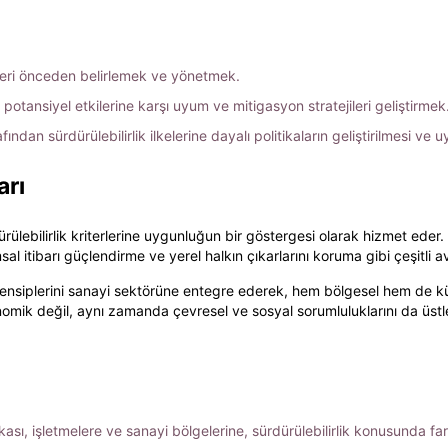
kleri önceden belirlemek ve yönetmek.
in potansiyel etkilerine karşı uyum ve mitigasyon stratejileri geliştirmek
fından sürdürülebilirlik ilkelerine dayalı politikaların geliştirilmesi ve
arı
dürülebilirlik kriterlerine uygunluğun bir göstergesi olarak hizmet eder.
l itibarı güçlendirme ve yerel halkın çıkarlarını koruma gibi çeşitli av
 prensiplerini sanayi sektörüne entegre ederek, hem bölgesel hem de kü
omik değil, aynı zamanda çevresel ve sosyal sorumluluklarını da üstlen
ikası, işletmelere ve sanayi bölgelerine, sürdürülebilirlik konusunda far