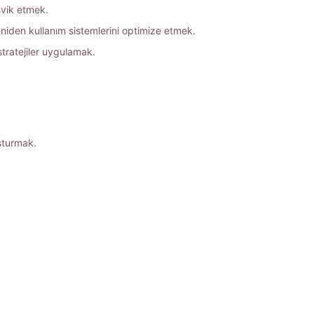
eşvik etmek.
yeniden kullanım sistemlerini optimize etmek.
stratejiler uygulamak.
uşturmak.
.