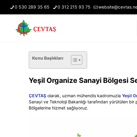
0 530 289 35 65
0 312 215 93 75
website@cevtas.ne
Konu Başlıkları
Yeşil Organize Sanayi Bölgesi Se
ÇEVTAŞ
olarak, uzman mühendis kadromuzla
Yeşil O
Sanayi ve Teknoloji Bakanlığı tarafından yürütülen bir
Bölgelerine hizmet sağlıyoruz.