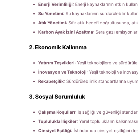
Enerji Verimliliği
: Enerji kaynaklarının etkin kulla
Su Yönetimi
: Su kaynaklarının sürdürülebilir kull
Atık Yönetimi
: Sıfır atık hedefi doğrultusunda, at
Karbon Ayak İzini Azaltma
: Sera gazı emisyonlar
2. Ekonomik Kalkınma
Yatırım Teşvikleri
: Yeşil teknolojilere ve sürdürül
İnovasyon ve Teknoloji
: Yeşil teknoloji ve inova
Rekabetçilik
: Sürdürülebilirlik standartlarına uy
3. Sosyal Sorumluluk
Çalışma Koşulları
: İş sağlığı ve güvenliği standa
Toplulukla İlişkiler
: Yerel toplulukların kalkınmas
Cinsiyet Eşitliği
: İstihdamda cinsiyet eşitliğini de