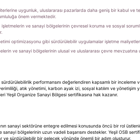
 kriterlerine uygunluk, uluslararası pazarlarda daha geniş bir kabul ve
orumluluğa önem vermektedir.
, işletmelerin ve sanayi bölgelerinin çevresel koruma ve sosyal sorumlu
r.
önetimi optimizasyonu gibi sürdürülebilir uygulamalar işletme maliyetler
elerin ve sanayi bölgelerinin ulusal ve uluslararası çevre mevzuatına uy
in sürdürülebilirlik performansını değerlendiren kapsamlı bir inceleme
rimliliği, atık yönetimi, karbon ayak izi, sosyal katılım ve yönetişim 
eri Yeşil Organize Sanayi Bölgesi sertifikasına hak kazanır.
nmanın sanayi sektörüne entegre edilmesi konusunda öncü bir rol üstl
ve sanayi bölgelerinin uzun vadeli başarısını destekler. Yeşil OSB serti
ar ve sürdürülebilir bir gelecek yönünde önemli bir adım oluşturur.