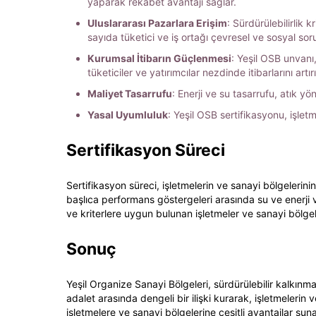
yaparak rekabet avantajı sağlar.
Uluslararası Pazarlara Erişim
: Sürdürülebilirlik
sayıda tüketici ve iş ortağı çevresel ve sosyal s
Kurumsal İtibarın Güçlenmesi
: Yeşil OSB unvanı
tüketiciler ve yatırımcılar nezdinde itibarlarını artırı
Maliyet Tasarrufu
: Enerji ve su tasarrufu, atık y
Yasal Uyumluluk
: Yeşil OSB sertifikasyonu, işletm
Sertifikasyon Süreci
Sertifikasyon süreci, işletmelerin ve sanayi bölgelerin
başlıca performans göstergeleri arasında su ve enerji ve
ve kriterlere uygun bulunan işletmeler ve sanayi bölgel
Sonuç
Yeşil Organize Sanayi Bölgeleri, sürdürülebilir kalkı
adalet arasında dengeli bir ilişki kurarak, işletmelerin 
işletmelere ve sanayi bölgelerine çeşitli avantajlar sun