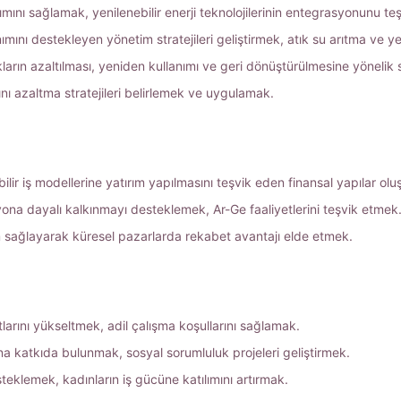
nımını sağlamak, yenilenebilir enerji teknolojilerinin entegrasyonunu t
anımını destekleyen yönetim stratejileri geliştirmek, atık su arıtma ve 
ıkların azaltılması, yeniden kullanımı ve geri dönüştürülmesine yönelik 
ını azaltma stratejileri belirlemek ve uygulamak.
ebilir iş modellerine yatırım yapılmasını teşvik eden finansal yapılar ol
syona dayalı kalkınmayı desteklemek, Ar-Ge faaliyetlerini teşvik etmek
um sağlayarak küresel pazarlarda rekabet avantajı elde etmek.
rtlarını yükseltmek, adil çalışma koşullarını sağlamak.
ına katkıda bulunmak, sosyal sorumluluk projeleri geliştirmek.
steklemek, kadınların iş gücüne katılımını artırmak.