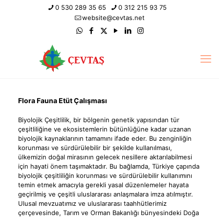
0 530 289 35 65
0 312 215 93 75
website@cevtas.net
Flora Fauna Etüt Çalışması
Biyolojik Çeşitlilik, bir bölgenin genetik yapısından tür
çeşitliliğine ve ekosistemlerin bütünlüğüne kadar uzanan
biyolojik kaynaklarının tamamını ifade eder. Bu zenginliğin
korunması ve sürdürülebilir bir şekilde kullanılması,
ülkemizin doğal mirasının gelecek nesillere aktarılabilmesi
için hayati önem taşımaktadır. Bu bağlamda, Türkiye çapında
biyolojik çeşitliliğin korunması ve sürdürülebilir kullanımını
temin etmek amacıyla gerekli yasal düzenlemeler hayata
geçirilmiş ve çeşitli uluslararası anlaşmalara imza atılmıştır.
Ulusal mevzuatımız ve uluslararası taahhütlerimiz
çerçevesinde, Tarım ve Orman Bakanlığı bünyesindeki Doğa