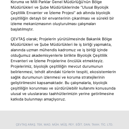
Koruma ve Milli Parklar Genel Müdürlüğü’nün Bölge
Müdürlükleri ve Şube Müdürlüklerinde “Ulusal Biyolojik
Çeşitlilik Envanter ve İzleme Projesi” adı altında biyolojik
çeşitliliğin detaylı bir envanterinin çıkarılması ve sürekli bir
izleme mekanizmasının oluşturulması çalışmaları
başlatılmıştır.
ÇEVTAŞ olarak; Projelerin yürütülmesinde Bakanlık Bölge
Müdürlükleri ve Şube Müdürlükleri ile iş birliği yapmakta,
alanında uzman mühendis kadromuz ve iş birliği içinde
olduğumuz akademisyenlerle birlikte Biyolojik Çeşitlilik
Envanteri ve İzleme Projelerine öncülük etmekteyiz.
Projelerimiz, biyolojik çeşitliliğin mevcut durumunun
belirlenmesi, tehdit altındaki türlerin tespiti, ekosistemlerin
sağlık durumunun izlenmesi ve koruma stratejilerinin
geliştirilmesini kapsamaktadır. Bu çalışmalarla, biyolojik
çeşitliliğin korunması ve sürdürülebilir kullanımı konusunda
ulusal ve uluslararası taahhütlerimizin yerine getirilmesine
katkıda bulunmayı amaçlıyoruz.
ÇEVTAŞ ARAŞ. TEK. MAD. MÜH. MÜŞ. PEY. EĞİT. DAN. TAAH. TİC. LTD.