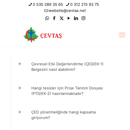
0 530 289 35 65
0 312 215 93 75
website@cevtas.net
Çevresel Etki Değerlendirme (ÇED/EK-1)
Belgesini nasıl alabilirim?
Hangi tesisler için Proje Tanıtım Dosyası
(PTD/EK-2) hazırlanmaktadır?
ÇED yönetmeliğinde hangi kapsama
giriyorum?