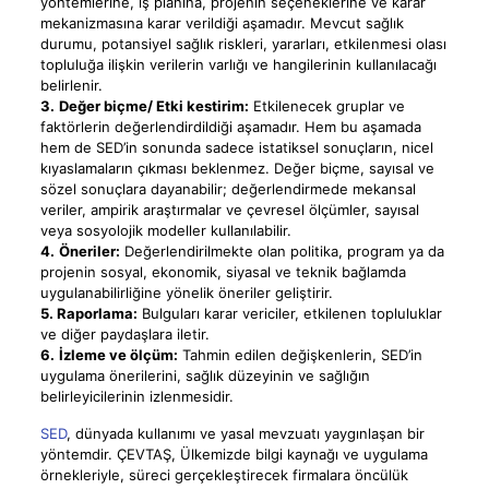
yöntemlerine, iş planına, projenin seçeneklerine ve karar
mekanizmasına karar verildiği aşamadır. Mevcut sağlık
durumu, potansiyel sağlık riskleri, yararları, etkilenmesi olası
topluluğa ilişkin verilerin varlığı ve hangilerinin kullanılacağı
belirlenir.
3.
Değer biçme/ Etki kestirim:
Etkilenecek gruplar ve
faktörlerin değerlendirdildiği aşamadır. Hem bu aşamada
hem de SED’in sonunda sadece istatiksel sonuçların, nicel
kıyaslamaların çıkması beklenmez. Değer biçme, sayısal ve
sözel sonuçlara dayanabilir; değerlendirmede mekansal
veriler, ampirik araştırmalar ve çevresel ölçümler, sayısal
veya sosyolojik modeller kullanılabilir.
4.
Öneriler:
Değerlendirilmekte olan politika, program ya da
projenin sosyal, ekonomik, siyasal ve teknik bağlamda
uygulanabilirliğine yönelik öneriler geliştirir.
5. Raporlama:
Bulguları karar vericiler, etkilenen topluluklar
ve diğer paydaşlara iletir.
6.
İzleme ve ölçüm:
Tahmin edilen değişkenlerin, SED’in
uygulama önerilerini, sağlık düzeyinin ve sağlığın
belirleyicilerinin izlenmesidir.
SED
, dünyada kullanımı ve yasal mevzuatı yaygınlaşan bir
yöntemdir. ÇEVTAŞ, Ülkemizde bilgi kaynağı ve uygulama
örnekleriyle, süreci gerçekleştirecek firmalara öncülük