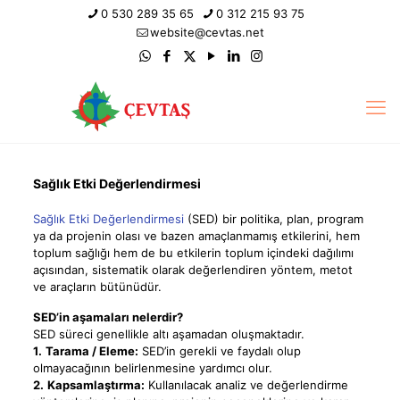
0 530 289 35 65
0 312 215 93 75
website@cevtas.net
Sağlık Etki Değerlendirmesi
Sağlık Etki Değerlendirmesi
(SED) bir politika, plan, program
ya da projenin olası ve bazen amaçlanmamış etkilerini, hem
toplum sağlığı hem de bu etkilerin toplum içindeki dağılımı
açısından, sistematik olarak değerlendiren yöntem, metot
ve araçların bütünüdür.
SED’in aşamaları nelerdir?
SED süreci genellikle altı aşamadan oluşmaktadır.
1.
Tarama / Eleme:
SED’in gerekli ve faydalı olup
olmayacağının belirlenmesine yardımcı olur.
2.
Kapsamlaştırma:
Kullanılacak analiz ve değerlendirme