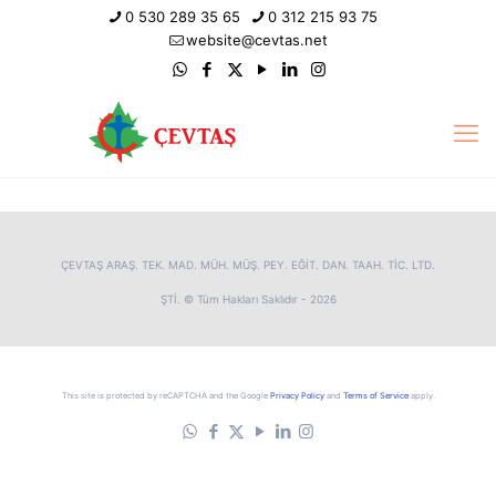
0 530 289 35 65
0 312 215 93 75
website@cevtas.net
ÇEVTAŞ ARAŞ. TEK. MAD. MÜH. MÜŞ. PEY. EĞİT. DAN. TAAH. TİC. LTD.
ŞTİ. © Tüm Hakları Saklıdır - 2026
This site is protected by reCAPTCHA and the Google
Privacy Policy
and
Terms of Service
apply.