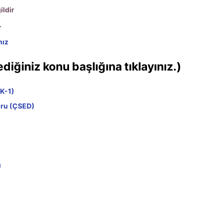
ildir
.
nız
diğiniz konu başlığına tıklayınız.)
K-1)
oru (ÇSED)
u