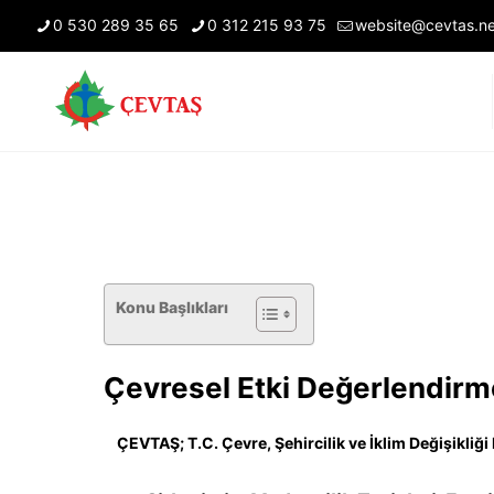
0 530 289 35 65
0 312 215 93 75
website@cevtas.ne
Konu Başlıkları
Çevresel Etki Değerlendirm
ÇEVTAŞ; T.C. Çevre, Şehircilik ve İklim Değişikliği