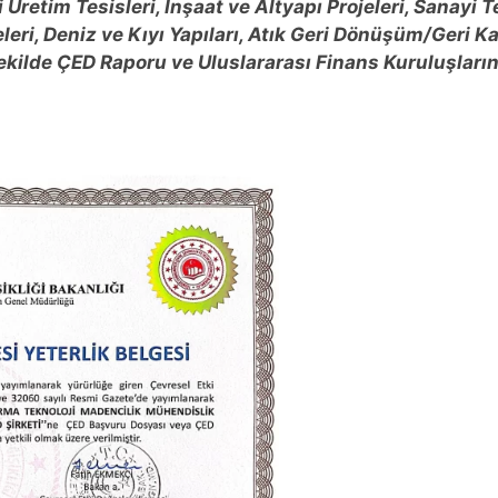
 Üretim Tesisleri, İnşaat ve Altyapı Projeleri, Sanayi T
eleri, Deniz ve Kıyı Yapıları, Atık Geri Dönüşüm/Geri K
 şekilde ÇED Raporu ve Uluslararası Finans Kuruluşları