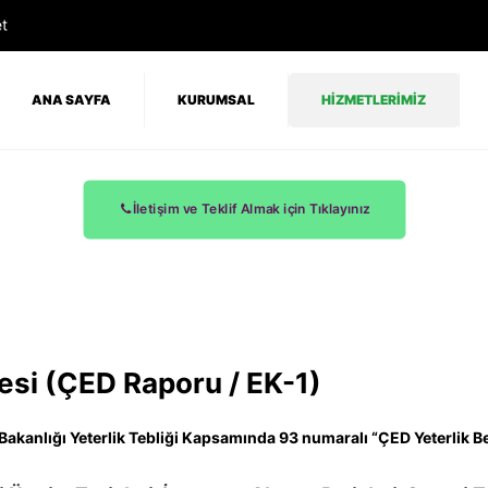
t
ANA SAYFA
KURUMSAL
HİZMETLERİMİZ
İletişim ve Teklif Almak için Tıklayınız
esi (ÇED Raporu / EK-1)
 Bakanlığı Yeterlik Tebliği Kapsamında 93 numaralı “ÇED Yeterlik B