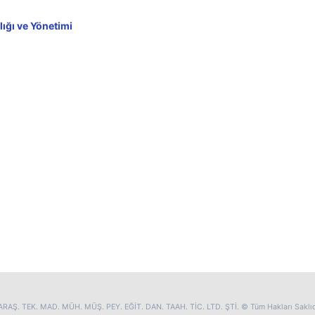
ığı ve Yönetimi
RAŞ. TEK. MAD. MÜH. MÜŞ. PEY. EĞİT. DAN. TAAH. TİC. LTD. ŞTİ. © Tüm Hakları Saklıd