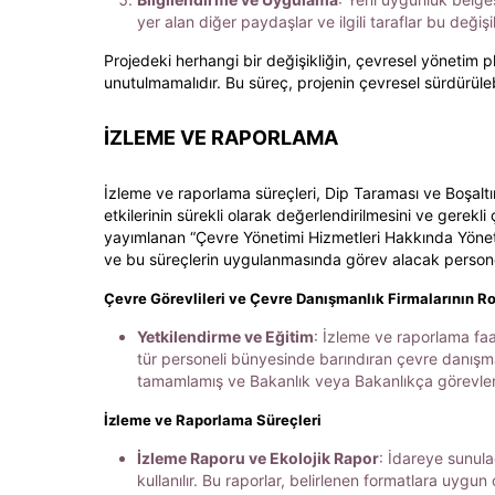
yer alan diğer paydaşlar ve ilgili taraflar bu değişik
Projedeki herhangi bir değişikliğin, çevresel yönetim p
unutulmamalıdır. Bu süreç, projenin çevresel sürdürüleb
İZLEME VE RAPORLAMA
İzleme ve raporlama süreçleri, Dip Taraması ve Boşaltım 
etkilerinin sürekli olarak değerlendirilmesini ve gere
yayımlanan “Çevre Yönetimi Hizmetleri Hakkında Yönetmel
ve bu süreçlerin uygulanmasında görev alacak personelin 
Çevre Görevlileri ve Çevre Danışmanlık Firmalarının Ro
Yetkilendirme ve Eğitim
: İzleme ve raporlama faa
tür personeli bünyesinde barındıran çevre danışmanl
tamamlamış ve Bakanlık veya Bakanlıkça görevlendi
İzleme ve Raporlama Süreçleri
İzleme Raporu ve Ekolojik Rapor
: İdareye sunula
kullanılır. Bu raporlar, belirlenen formatlara uygun 