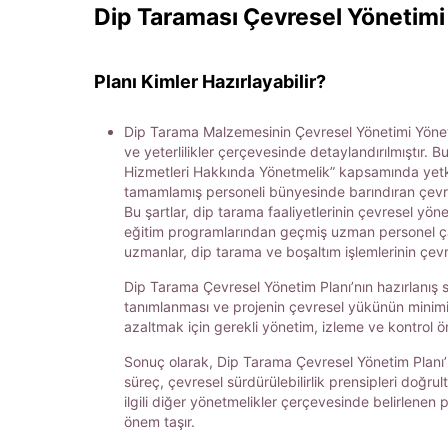
Dip Taraması Çevresel Yönetimi
Planı Kimler Hazırlayabilir?
Dip Tarama Malzemesinin Çevresel Yönetimi Yönetm
ve yeterlilikler çerçevesinde detaylandırılmıştır
Hizmetleri Hakkında Yönetmelik” kapsamında yetkil
tamamlamış personeli bünyesinde barındıran çevre d
Bu şartlar, dip tarama faaliyetlerinin çevresel yöne
eğitim programlarından geçmiş uzman personel çalışt
uzmanlar, dip tarama ve boşaltım işlemlerinin çevr
Dip Tarama Çevresel Yönetim Planı’nın hazırlanış sü
tanımlanması ve projenin çevresel yükünün minimize 
azaltmak için gerekli yönetim, izleme ve kontrol ön
Sonuç olarak, Dip Tarama Çevresel Yönetim Planı’n
süreç, çevresel sürdürülebilirlik prensipleri doğr
ilgili diğer yönetmelikler çerçevesinde belirlenen 
önem taşır.