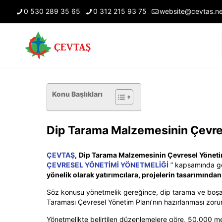
0 530 289 35 65
0 312 215 93 75
website@cevtas.ne
Konu Başlıkları
Dip Tarama Malzemesinin Çevre
ÇEVTAŞ
,
Dip Tarama Malzemesinin Çevresel Yöneti
ÇEVRESEL YÖNETİMİ YÖNETMELİĞİ
” kapsamında ge
yönelik olarak yatırımcılara, projelerin tasarımınd
Söz konusu yönetmelik gereğince, dip tarama ve boşaltı
Taraması Çevresel Yönetim Planı’nın hazırlanması zorunl
Yönetmelikte belirtilen düzenlemelere göre, 50.000 metr