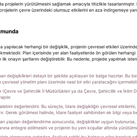
nda projelerin yürütülmesini sağlamak amacıyla titizlikle tasarlanmıştı
, projelerin çevre üzerindeki olumsuz etkilerini en aza indirgemeye y
rumunda
yapılacak herhangi bir değişiklik, projenin çevresel etkileri üzerinde
rekmektedir. Plan içerisinde yer alan faaliyetlerde ön görülen herhang
 ilk onayın şartlarını değiştirebilir. Bu nedenle, projede yapılmak isten
nan değişiklikleri detaylı bir şekilde açıklayan bir belge hazırlar. Bu b
in çevresel yönetim planı üzerinde nasıl bir etki yaratacağını içermelidi
’ye (Çevre ve Şehircilik İl Müdürlükleri ya da Çevre, Şehircilik ve İklim 
pılır.
talebini değerlendirir. Bu süreçte, İdare değişikliğin çevresel etkiler
r. Gerek görülmesi halinde, İdare faaliyet sahibinden ek bilgi veya be
ndan yapılan değerlendirme sonucunda, değişiklikler uygun bulunursa,
anına entegre edilmesini ve projenin bu yeni koşullar altında yürütülme
inin alınmasının ardından, faaliyet sahibi bu belgeye göre hareket ede