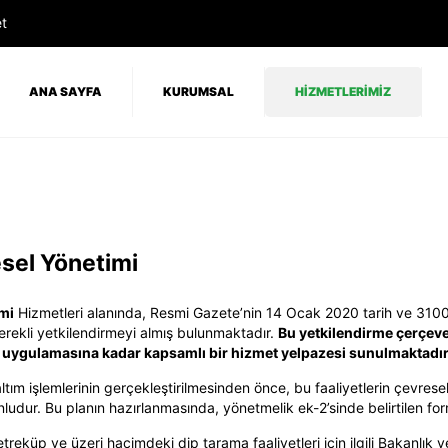
t
ANA SAYFA
KURUMSAL
HİZMETLERİMİZ
sel Yönetimi
mi
Hizmetleri alanında, Resmi Gazete’nin 14 Ocak 2020 tarih ve 31008
rekli yetkilendirmeyi almış bulunmaktadır.
Bu yetkilendirme çerçev
an uygulamasına kadar kapsamlı bir hizmet yelpazesi sunulmaktadır
m işlemlerinin gerçekleştirilmesinden önce, bu faaliyetlerin çevresel
udur. Bu planın hazırlanmasında, yönetmelik ek-2’sinde belirtilen form
eküp ve üzeri hacimdeki dip tarama faaliyetleri için ilgili Bakanlık 