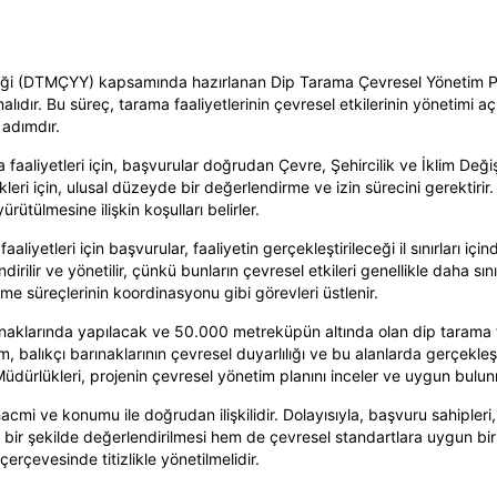
ği (DTMÇYY) kapsamında hazırlanan Dip Tarama Çevresel Yönetim Plan
olmalıdır. Bu süreç, tarama faaliyetlerinin çevresel etkilerinin yönetimi
adımdır.
liyetleri için, başvurular doğrudan Çevre, Şehircilik ve İklim Değişi
kleri için, ulusal düzeyde bir değerlendirme ve izin sürecini gerektirir.
rütülmesine ilişkin koşulları belirler.
etleri için başvurular, faaliyetin gerçekleştirileceği il sınırları için
irilir ve yönetilir, çünkü bunların çevresel etkileri genellikle daha sını
eme süreçlerinin koordinasyonu gibi görevleri üstlenir.
klarında yapılacak ve 50.000 metreküpün altında olan dip tarama faaliy
balıkçı barınaklarının çevresel duyarlılığı ve bu alanlarda gerçekleşti
rlükleri, projenin çevresel yönetim planını inceler ve uygun bulunmas
mi ve konumu ile doğrudan ilişkilidir. Dolayısıyla, başvuru sahipleri, p
n bir şekilde değerlendirilmesi hem de çevresel standartlara uygun bi
çerçevesinde titizlikle yönetilmelidir.