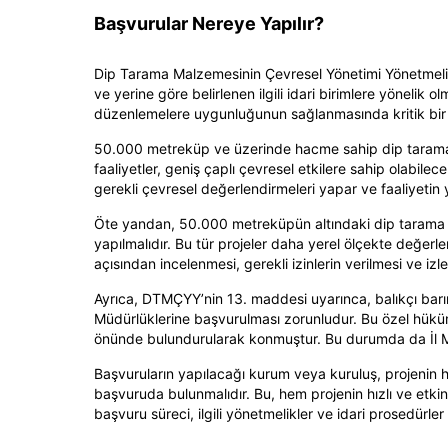
Başvurular Nereye Yapılır?
Dip Tarama Malzemesinin Çevresel Yönetimi Yönetmeli
ve yerine göre belirlenen ilgili idari birimlere yönelik 
düzenlemelere uygunluğunun sağlanmasında kritik bir 
50.000 metreküp ve üzerinde hacme sahip dip tarama faa
faaliyetler, geniş çaplı çevresel etkilere sahip olabilece
gerekli çevresel değerlendirmeleri yapar ve faaliyetin yü
Öte yandan, 50.000 metreküpün altındaki dip tarama faaliy
yapılmalıdır. Bu tür projeler daha yerel ölçekte değerlend
açısından incelenmesi, gerekli izinlerin verilmesi ve izl
Ayrıca, DTMÇYY’nin 13. maddesi uyarınca, balıkçı barına
Müdürlüklerine başvurulması zorunludur. Bu özel hüküm, 
önünde bulundurularak konmuştur. Bu durumda da İl Müdü
Başvuruların yapılacağı kurum veya kuruluş, projenin hac
başvuruda bulunmalıdır. Bu, hem projenin hızlı ve etki
başvuru süreci, ilgili yönetmelikler ve idari prosedürler 