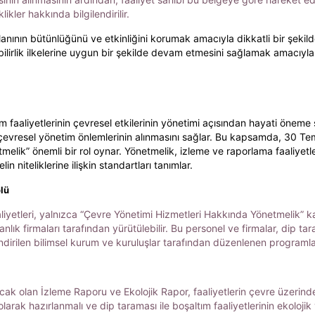
likler hakkında bilgilendirilir.
lanının bütünlüğünü ve etkinliğini korumak amacıyla dikkatli bir şekil
ilirlik ilkelerine uygun bir şekilde devam etmesini sağlamak amacıyla
faaliyetlerinin çevresel etkilerinin yönetimi açısından hayati öneme sa
kli çevresel yönetim önlemlerinin alınmasını sağlar. Bu kapsamda, 30 
ik” önemli bir rol oynar. Yönetmelik, izleme ve raporlama faaliyetleri
niteliklerine ilişkin standartları tanımlar.
lü
liyetleri, yalnızca “Çevre Yönetimi Hizmetleri Hakkında Yönetmelik” k
ık firmaları tarafından yürütülebilir. Bu personel ve firmalar, dip tar
rilen bilimsel kurum ve kuruluşlar tarafından düzenlenen programlard
cak olan İzleme Raporu ve Ekolojik Rapor, faaliyetlerin çevre üzerindek
olarak hazırlanmalı ve dip taraması ile boşaltım faaliyetlerinin ekolojik