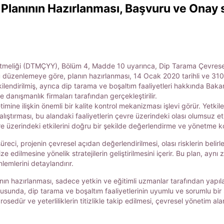
Planının Hazırlanması, Başvuru ve Onay s
eliği (DTMÇYY), Bölüm 4, Madde 10 uyarınca, Dip Tarama Çevresel Yöne
. Bu düzenlemeye göre, planın hazırlanması, 14 Ocak 2020 tarihli ve 3
endirilmiş, ayrıca dip tarama ve boşaltım faaliyetleri hakkında Baka
anışmanlık firmaları tarafından gerçekleştirilir.
timine ilişkin önemli bir kalite kontrol mekanizması işlevi görür. Yetki
ırması, bu alandaki faaliyetlerin çevre üzerindeki olası olumsuz etkil
e üzerindeki etkilerini doğru bir şekilde değerlendirme ve yönetme kon
reci, projenin çevresel açıdan değerlendirilmesi, olası risklerin belirl
edilmesine yönelik stratejilerin geliştirilmesini içerir. Bu plan, aynı
lemlerini detaylandırır.
ın hazırlanması, sadece yetkin ve eğitimli uzmanlar tarafından yapıla
ultusunda, dip tarama ve boşaltım faaliyetlerinin uyumlu ve sorumlu b
prosedür ve yeterliliklerin titizlikle takip edilmesi, çevresel yönetim