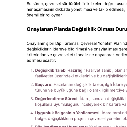
Bu süreç, çevresel sürdürülebilirlik ilkeleri doğrultusu
her aşamasının dikkatle yönetilmesi ve takip edilmesi
önemli bir rol oynar.
Onaylanan Planda Değişiklik Olması Du
Onaylanmış bir Dip Taraması Çevresel Yönetim Planında 
değişikliklerin idareye bildirilmesi ve onaylatılması ge
kriterlerine ve çevresel etki analizine dayanarak verilen
edilmesi esastır:
Değişiklik Talebi Hazırlığı
: Faaliyet sahibi, planla
faaliyetler üzerindeki etkilerini ve bu değişiklikler
Başvuru
: Hazırlanan değişiklik talebi, ilgili İdare
türüne ve büyüklüğüne bağlı olarak ilgili merciye ya
Değerlendirme Süreci
: İdare, sunulan değişiklik 
koşullarla uyumluluğunu inceleyerek bir karara varı
Uygunluk Belgesinin Yenilenmesi
: İdare tarafı
belge, değişikliklerin projenin çevresel yönetim pl
Bilgilendirme ve Uygulama
: Yeni uygunluk belges