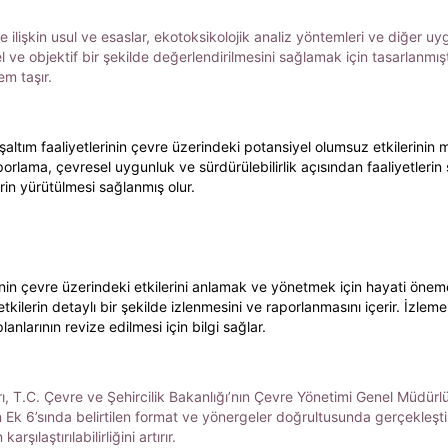
e ilişkin usul ve esaslar, ekotoksikolojik analiz yöntemleri ve diğer uy
sel ve objektif bir şekilde değerlendirilmesini sağlamak için tasarlanmı
em taşır.
boşaltım faaliyetlerinin çevre üzerindeki potansiyel olumsuz etkilerin
orlama, çevresel uygunluk ve sürdürülebilirlik açısından faaliyetlerin şef
rin yürütülmesi sağlanmış olur.
inin çevre üzerindeki etkilerini anlamak ve yönetmek için hayati öneme
tkilerin detaylı bir şekilde izlenmesini ve raporlanmasını içerir. İzleme 
nlarının revize edilmesi için bilgi sağlar.
rı, T.C. Çevre ve Şehircilik Bakanlığı’nın Çevre Yönetimi Genel Müdü
Ek 6’sında belirtilen format ve yönergeler doğrultusunda gerçekleştiri
ılaştırılabilirliğini artırır.