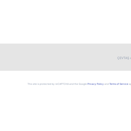
ÇEVTAŞ A
This site is protected by reCAPTCHA and the Google
Privacy Policy
and
Terms of Service
ap