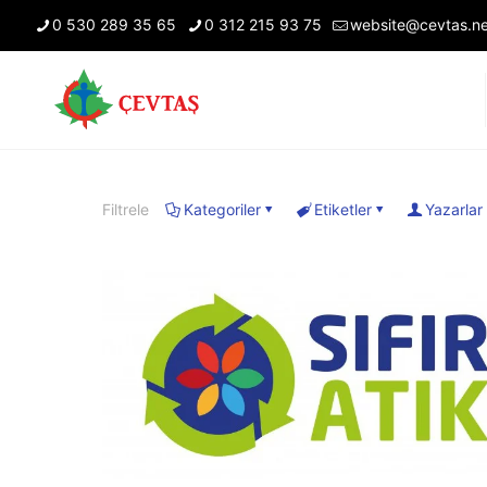
0 530 289 35 65
0 312 215 93 75
website@cevtas.ne
Filtrele
Kategoriler
Etiketler
Yazarlar