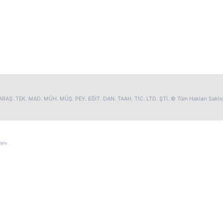
RAŞ. TEK. MAD. MÜH. MÜŞ. PEY. EĞİT. DAN. TAAH. TİC. LTD. ŞTİ. © Tüm Hakları Saklıd
ply.