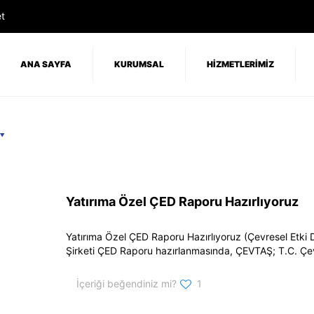
t
ANA SAYFA
KURUMSAL
HİZMETLERİMİZ
Yatırıma Özel ÇED Raporu Hazırlıyoruz
Yatırıma Özel ÇED Raporu Hazırlıyoruz (Çevresel Etki 
Şirketi ÇED Raporu hazırlanmasında, ÇEVTAŞ; T.C. Çevr
İçeriği beğendiniz mi?
1