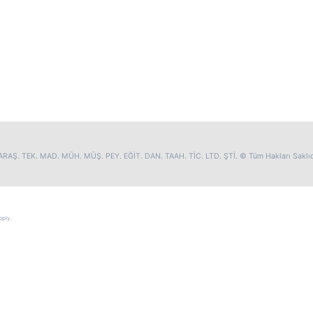
RAŞ. TEK. MAD. MÜH. MÜŞ. PEY. EĞİT. DAN. TAAH. TİC. LTD. ŞTİ. © Tüm Hakları Saklıd
ply.