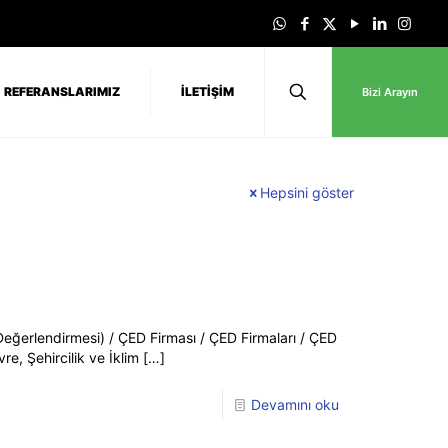
REFERANSLARIMIZ
İLETİŞİM
Bizi Arayın
Hepsini göster
Değerlendirmesi) / ÇED Firması / ÇED Firmaları / ÇED
e, Şehircilik ve İklim
[…]
Devamını oku