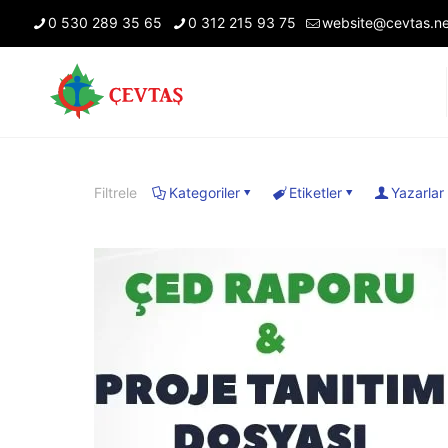
0 530 289 35 65
0 312 215 93 75
website@cevtas.ne
Filtrele
Kategoriler
Etiketler
Yazarlar