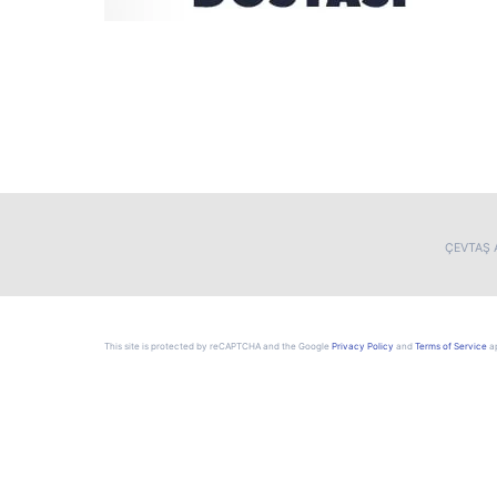
ÇEVTAŞ A
This site is protected by reCAPTCHA and the Google
Privacy Policy
and
Terms of Service
ap