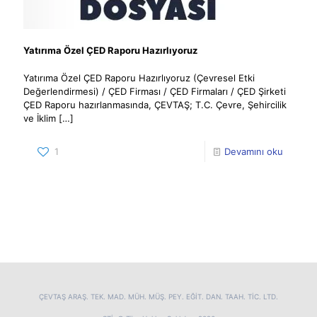
Yatırıma Özel ÇED Raporu Hazırlıyoruz
Yatırıma Özel ÇED Raporu Hazırlıyoruz (Çevresel Etki
Değerlendirmesi) / ÇED Firması / ÇED Firmaları / ÇED Şirketi
ÇED Raporu hazırlanmasında, ÇEVTAŞ; T.C. Çevre, Şehircilik
ve İklim
[…]
1
Devamını oku
ÇEVTAŞ ARAŞ. TEK. MAD. MÜH. MÜŞ. PEY. EĞİT. DAN. TAAH. TİC. LTD.