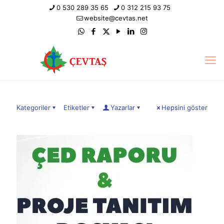
0 530 289 35 65
0 312 215 93 75
website@cevtas.net
Kategoriler
Etiketler
Yazarlar
Hepsini göster