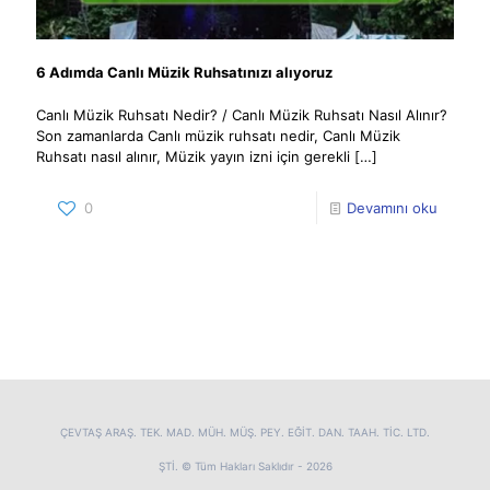
6 Adımda Canlı Müzik Ruhsatınızı alıyoruz
Canlı Müzik Ruhsatı Nedir? / Canlı Müzik Ruhsatı Nasıl Alınır?
Son zamanlarda Canlı müzik ruhsatı nedir, Canlı Müzik
Ruhsatı nasıl alınır, Müzik yayın izni için gerekli
[…]
0
Devamını oku
ÇEVTAŞ ARAŞ. TEK. MAD. MÜH. MÜŞ. PEY. EĞİT. DAN. TAAH. TİC. LTD.
ŞTİ. © Tüm Hakları Saklıdır - 2026