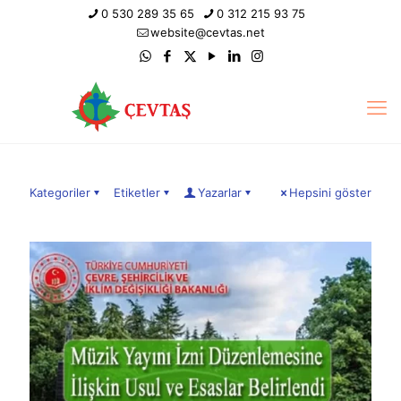
0 530 289 35 65
0 312 215 93 75
website@cevtas.net
Kategoriler
Etiketler
Yazarlar
Hepsini göster