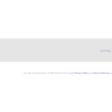
ÇEVTAŞ A
This site is protected by reCAPTCHA and the Google
Privacy Policy
and
Terms of Service
ap