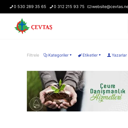
0 530 289 35 65
0 312 215 93 75
website@cevtas.ne
Filtrele
Kategoriler
Etiketler
Yazarlar