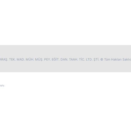
RAŞ. TEK. MAD. MÜH. MÜŞ. PEY. EĞİT. DAN. TAAH. TİC. LTD. ŞTİ. © Tüm Hakları Saklıd
ply.