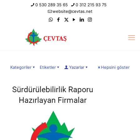
0 530 289 35 65
0 312 215 93 75
website@cevtas.net
Kategoriler
Etiketler
Yazarlar
Hepsini göster