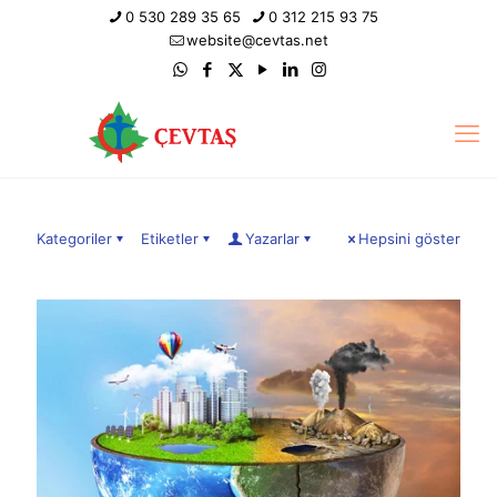
0 530 289 35 65
0 312 215 93 75
website@cevtas.net
Kategoriler
Etiketler
Yazarlar
Hepsini göster