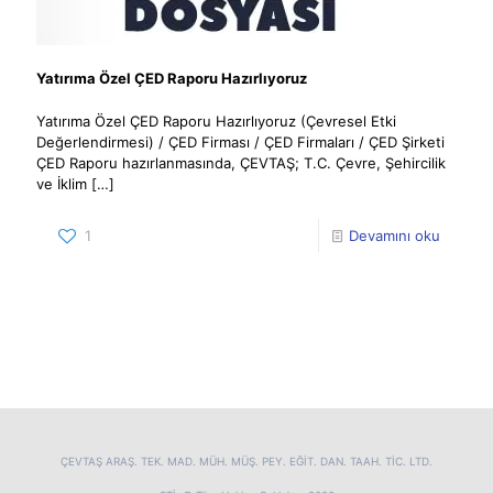
Yatırıma Özel ÇED Raporu Hazırlıyoruz
Yatırıma Özel ÇED Raporu Hazırlıyoruz (Çevresel Etki
Değerlendirmesi) / ÇED Firması / ÇED Firmaları / ÇED Şirketi
ÇED Raporu hazırlanmasında, ÇEVTAŞ; T.C. Çevre, Şehircilik
ve İklim
[…]
1
Devamını oku
ÇEVTAŞ ARAŞ. TEK. MAD. MÜH. MÜŞ. PEY. EĞİT. DAN. TAAH. TİC. LTD.