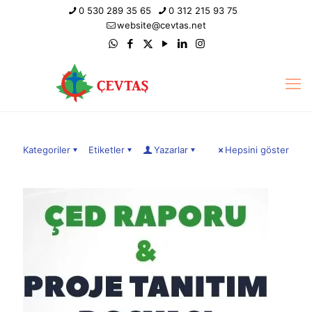
0 530 289 35 65
0 312 215 93 75
website@cevtas.net
Kategoriler
Etiketler
Yazarlar
Hepsini göster