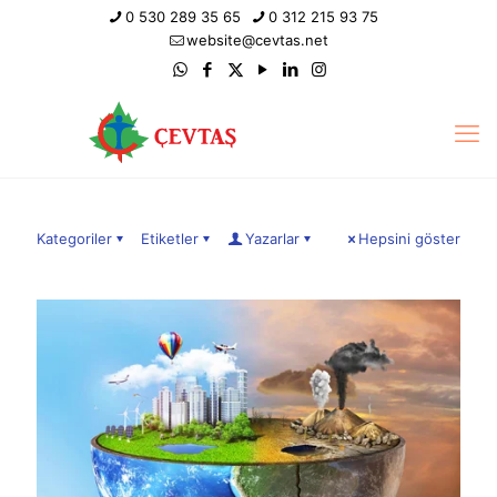
0 530 289 35 65
0 312 215 93 75
website@cevtas.net
Kategoriler
Etiketler
Yazarlar
Hepsini göster