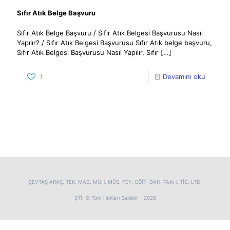
Sıfır Atık Belge Başvuru
Sıfır Atık Belge Başvuru / Sıfır Atık Belgesi Başvurusu Nasıl
Yapılır? / Sıfır Atık Belgesi Başvurusu Sıfır Atık belge başvuru,
Sıfır Atık Belgesi Başvurusu Nasıl Yapılır, Sıfır
[…]
1
Devamını oku
ÇEVTAŞ ARAŞ. TEK. MAD. MÜH. MÜŞ. PEY. EĞİT. DAN. TAAH. TİC. LTD.
ŞTİ. © Tüm Hakları Saklıdır - 2026