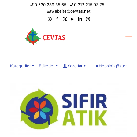
0 530 289 35 65
0 312 215 93 75
website@cevtas.net
Kategoriler
Etiketler
Yazarlar
Hepsini göster