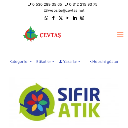
0 530 289 35 65
0 312 215 93 75
website@cevtas.net
Kategoriler
Etiketler
Yazarlar
Hepsini göster