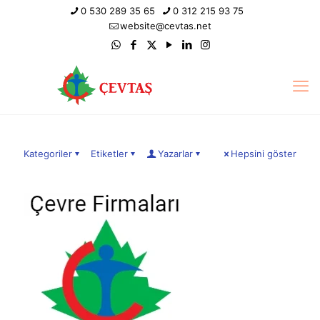
0 530 289 35 65
0 312 215 93 75
website@cevtas.net
Kategoriler
Etiketler
Yazarlar
Hepsini göster