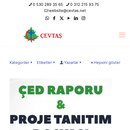
0 530 289 35 65
0 312 215 93 75
website@cevtas.net
Kategoriler
Etiketler
Yazarlar
Hepsini göster