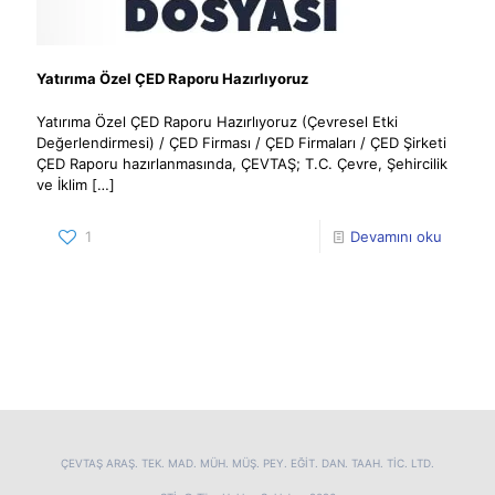
Yatırıma Özel ÇED Raporu Hazırlıyoruz
Yatırıma Özel ÇED Raporu Hazırlıyoruz (Çevresel Etki
Değerlendirmesi) / ÇED Firması / ÇED Firmaları / ÇED Şirketi
ÇED Raporu hazırlanmasında, ÇEVTAŞ; T.C. Çevre, Şehircilik
ve İklim
[…]
1
Devamını oku
ÇEVTAŞ ARAŞ. TEK. MAD. MÜH. MÜŞ. PEY. EĞİT. DAN. TAAH. TİC. LTD.