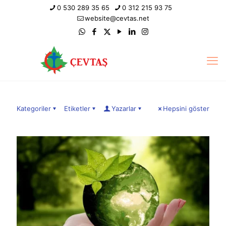
0 530 289 35 65
0 312 215 93 75
website@cevtas.net
Kategoriler
Etiketler
Yazarlar
Hepsini göster