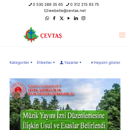
0 530 289 35 65
0 312 215 93 75
website@cevtas.net
Kategoriler
Etiketler
Yazarlar
Hepsini göster