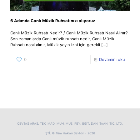
6 Adımda Canlı Müzik Ruhsatınızı alıyoruz
Canlı Müzik Ruhsatı Nedir? / Canlı Müzik Ruhsatı Nasıl Alınır?
Son zamanlarda Canlı müzik ruhsatı nedir, Canlı Müzik
Ruhsatı nasıl alınır, Müzik yayın izni için gerekli
[…]
0
Devamını oku
ÇEVTAŞ ARAŞ. TEK. MAD. MÜH. MÜŞ. PEY. EĞİT. DAN. TAAH. TİC. LTD.
ŞTİ. © Tüm Hakları Saklıdır - 2026