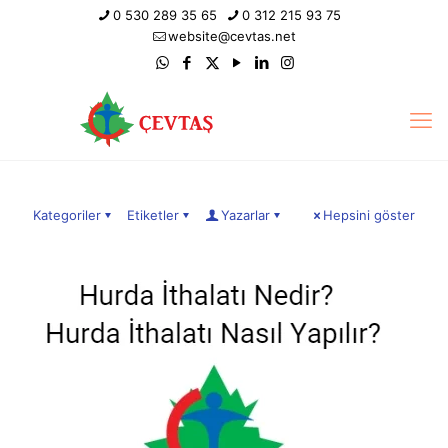
0 530 289 35 65
0 312 215 93 75
website@cevtas.net
Kategoriler
Etiketler
Yazarlar
Hepsini göster