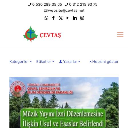
0 530 289 35 65
0 312 215 93 75
website@cevtas.net
Kategoriler
Etiketler
Yazarlar
Hepsini göster