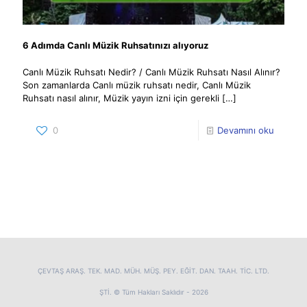
6 Adımda Canlı Müzik Ruhsatınızı alıyoruz
Canlı Müzik Ruhsatı Nedir? / Canlı Müzik Ruhsatı Nasıl Alınır?
Son zamanlarda Canlı müzik ruhsatı nedir, Canlı Müzik
Ruhsatı nasıl alınır, Müzik yayın izni için gerekli
[…]
0
Devamını oku
ÇEVTAŞ ARAŞ. TEK. MAD. MÜH. MÜŞ. PEY. EĞİT. DAN. TAAH. TİC. LTD.
ŞTİ. © Tüm Hakları Saklıdır - 2026