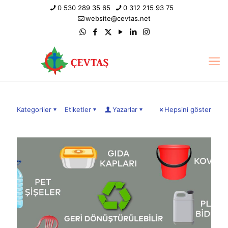
0 530 289 35 65
0 312 215 93 75
website@cevtas.net
Kategoriler
Etiketler
Yazarlar
Hepsini göster