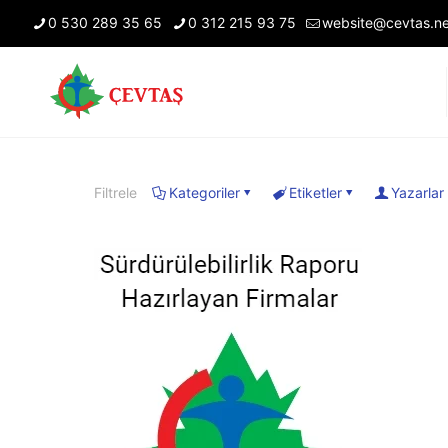
0 530 289 35 65
0 312 215 93 75
website@cevtas.ne
Filtrele
Kategoriler
Etiketler
Yazarlar