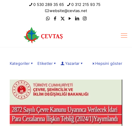
0 530 289 35 65
0 312 215 93 75
website@cevtas.net
Kategoriler
Etiketler
Yazarlar
Hepsini göster