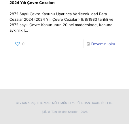
2024 Yılı Çevre Cezaları
2872 Sayılı Çevre Kanunu Uyarınca Verilecek İdari Para
Cezalar 2024 (2024 Yılı Çevre Cezaları) 9/8/1983 tarihli ve
2872 sayılı Çevre Kanununun 20 nci maddesinde, Kanuna
aykırılık
[…]
0
Devamını oku
ÇEVTAŞ ARAŞ. TEK. MAD. MÜH. MÜŞ. PEY. EĞİT. DAN. TAAH. TİC. LTD.
ŞTİ. © Tüm Hakları Saklıdır - 2026