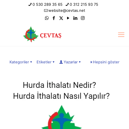
0 530 289 35 65
0 312 215 93 75
website@cevtas.net
Kategoriler
Etiketler
Yazarlar
Hepsini göster