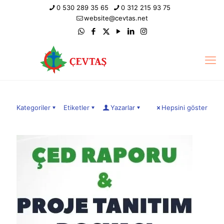
0 530 289 35 65
0 312 215 93 75
website@cevtas.net
Kategoriler
Etiketler
Yazarlar
Hepsini göster