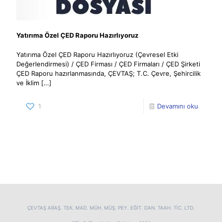
Yatırıma Özel ÇED Raporu Hazırlıyoruz
Yatırıma Özel ÇED Raporu Hazırlıyoruz (Çevresel Etki
Değerlendirmesi) / ÇED Firması / ÇED Firmaları / ÇED Şirketi
ÇED Raporu hazırlanmasında, ÇEVTAŞ; T.C. Çevre, Şehircilik
ve İklim
[…]
1
Devamını oku
ÇEVTAŞ ARAŞ. TEK. MAD. MÜH. MÜŞ. PEY. EĞİT. DAN. TAAH. TİC. LTD.