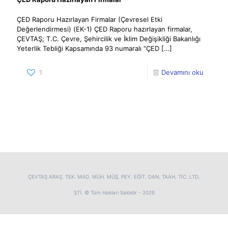
ÇED Raporu Hazırlayan Firmalar (Çevresel Etki
Değerlendirmesi) (EK-1) ÇED Raporu hazırlayan firmalar,
ÇEVTAŞ; T.C. Çevre, Şehircilik ve İklim Değişikliği Bakanlığı
Yeterlik Tebliği Kapsamında 93 numaralı “ÇED
[…]
1
Devamını oku
ÇEVTAŞ ARAŞ. TEK. MAD. MÜH. MÜŞ. PEY. EĞİT. DAN. TAAH. TİC. LTD.
ŞTİ. © Tüm Hakları Saklıdır - 2026