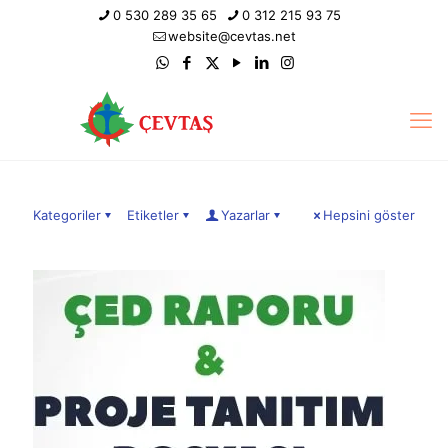
0 530 289 35 65
0 312 215 93 75
website@cevtas.net
Kategoriler
Etiketler
Yazarlar
Hepsini göster