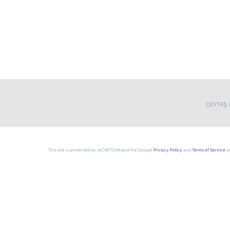
ÇEVTAŞ A
This site is protected by reCAPTCHA and the Google
Privacy Policy
and
Terms of Service
ap