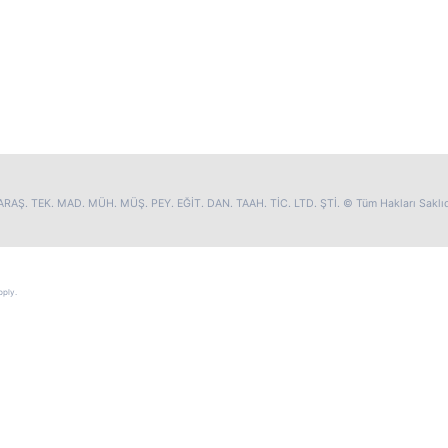
RAŞ. TEK. MAD. MÜH. MÜŞ. PEY. EĞİT. DAN. TAAH. TİC. LTD. ŞTİ. © Tüm Hakları Saklıd
ply.