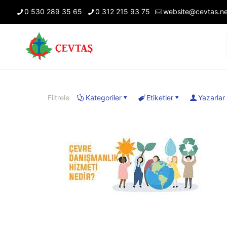
0 530 289 35 65
0 312 215 93 75
website@cevtas.ne
Filtrele
Kategoriler
Etiketler
Yazarlar