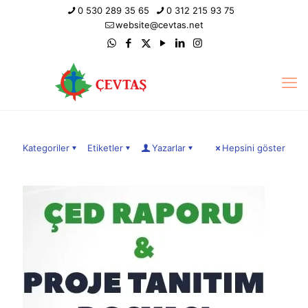
0 530 289 35 65
0 312 215 93 75
website@cevtas.net
Kategoriler
Etiketler
Yazarlar
Hepsini göster