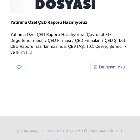
Yatırıma Özel ÇED Raporu Hazırlıyoruz
Yatırıma Özel ÇED Raporu Hazırlıyoruz (Çevresel Etki
Değerlendirmesi) / ÇED Firması / ÇED Firmaları / ÇED Şirketi
ÇED Raporu hazırlanmasında, ÇEVTAŞ; T.C. Çevre, Şehircilik
ve İklim
[…]
1
Devamını oku
ÇEVTAŞ ARAŞ. TEK. MAD. MÜH. MÜŞ. PEY. EĞİT. DAN. TAAH. TİC. LTD.