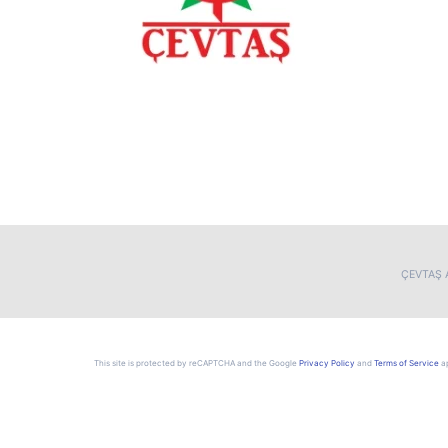
ÇEVTAŞ A
This site is protected by reCAPTCHA and the Google
Privacy Policy
and
Terms of Service
ap