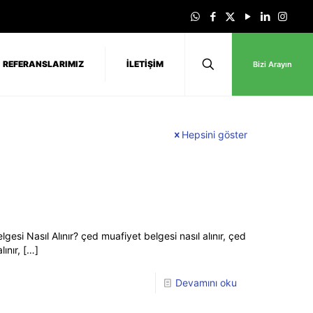
REFERANSLARIMIZ
İLETİŞİM
Bizi Arayın
Hepsini göster
esi Nasıl Alınır? çed muafiyet belgesi nasıl alınır, çed
ınır,
[…]
Devamını oku