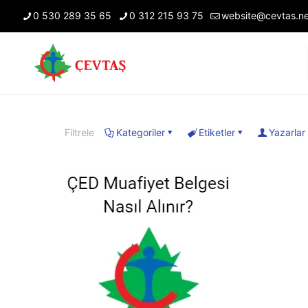
0 530 289 35 65
0 312 215 93 75
website@cevtas.ne
Filtrele
Kategoriler
Etiketler
Yazarlar