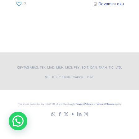
2
Devamını oku
ÇEVTAŞ ARAŞ. TEK. MAD. MÜH. MÜŞ. PEY. EĞİT. DAN. TAAH. TİC. LTD.
ŞTİ. © Tüm Hakları Saklıdır - 2026
This site is protected by reCAPTCHA and the Google
Privacy Policy
and
Terms of Service
apply.