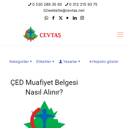
0 530 289 35 65
0 312 215 93 75
website@cevtas.net
Kategoriler
Etiketler
Yazarlar
Hepsini göster