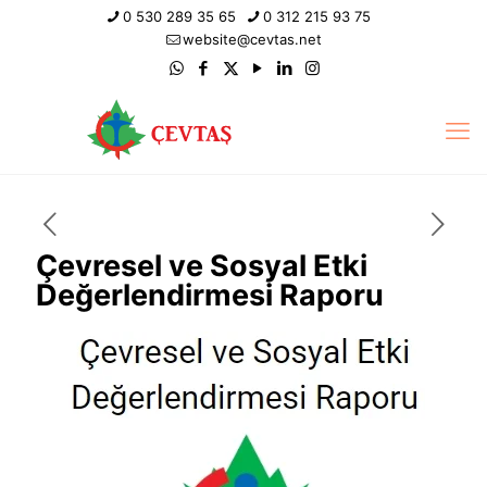
0 530 289 35 65
0 312 215 93 75
website@cevtas.net
Çevresel ve Sosyal Etki
Değerlendirmesi Raporu