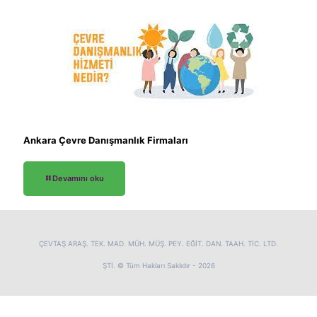
Ankara Çevre Danışmanlık Firmaları
Devamını oku
ÇEVTAŞ ARAŞ. TEK. MAD. MÜH. MÜŞ. PEY. EĞİT. DAN. TAAH. TİC. LTD.
ŞTİ. © Tüm Hakları Saklıdır - 2026