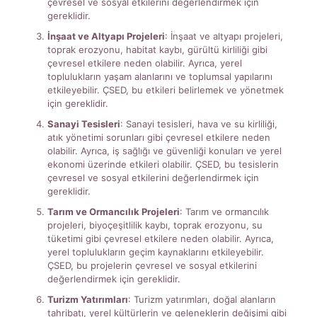
çevresel ve sosyal etkilerini değerlendirmek için
gereklidir.
İnşaat ve Altyapı Projeleri
: İnşaat ve altyapı projeleri,
toprak erozyonu, habitat kaybı, gürültü kirliliği gibi
çevresel etkilere neden olabilir. Ayrıca, yerel
toplulukların yaşam alanlarını ve toplumsal yapılarını
etkileyebilir. ÇSED, bu etkileri belirlemek ve yönetmek
için gereklidir.
Sanayi Tesisleri
: Sanayi tesisleri, hava ve su kirliliği,
atık yönetimi sorunları gibi çevresel etkilere neden
olabilir. Ayrıca, iş sağlığı ve güvenliği konuları ve yerel
ekonomi üzerinde etkileri olabilir. ÇSED, bu tesislerin
çevresel ve sosyal etkilerini değerlendirmek için
gereklidir.
Tarım ve Ormancılık Projeleri
: Tarım ve ormancılık
projeleri, biyoçeşitlilik kaybı, toprak erozyonu, su
tüketimi gibi çevresel etkilere neden olabilir. Ayrıca,
yerel toplulukların geçim kaynaklarını etkileyebilir.
ÇSED, bu projelerin çevresel ve sosyal etkilerini
değerlendirmek için gereklidir.
Turizm Yatırımları
: Turizm yatırımları, doğal alanların
tahribatı, yerel kültürlerin ve geleneklerin değişimi gibi