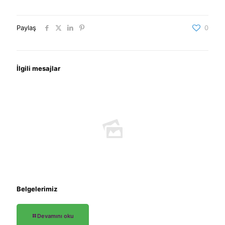
Paylaş
0
İlgili mesajlar
Belgelerimiz
Devamını oku