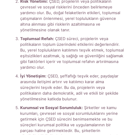
Risk Yönetimi:
ÇSED, projelerin veya politikaların
çevresel ve sosyal risklerini önceden belirlemeye
yardımcı olur. Bu, doğal felaketlerin etkileri, toplumsal
çatışmaların önlenmesi, yerel toplulukların güvence
altına alınması gibi risklerin azaltılmasına ve
yönetilmesine olanak tanır.
Toplumsal Refah:
ÇSED süreci, projelerin veya
politikaların toplum üzerindeki etkilerini değerlendirir.
Bu, yerel toplulukların katılımını teşvik etmek, toplumsal
eşitsizlikleri azaltmak, iş sağlığı ve güvenliğini sağlamak
gibi faktörleri içerir ve toplumsal refahın artırılmasına
yardımcı olur.
İyi Yönetişim:
ÇSED, şeffaflığı teşvik eder, paydaşlar
arasında iletişimi artırır ve katılımcı karar alma
süreçlerini teşvik eder. Bu da, projelerin veya
politikaların daha demokratik, adil ve etkili bir şekilde
yönetilmesine katkıda bulunur.
Kurumsal ve Sosyal Sorumluluk:
Şirketler ve kamu
kurumları, çevresel ve sosyal sorumluluklarını yerine
getirmek için ÇSED sürecini benimsemekte ve bu
süreçleri kurumsal politika ve uygulamalarının bir
parçası haline getirmektedir. Bu, şirketlerin