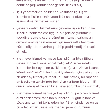
emisyonu, çevresel gürültü, atıksu deşarjı ve derin
deniz deşarjı konularında gerekli izinleri alır,
İlgili yönetmelikte belirlenen konularla ilgili iş ve
işlemlere ilişkin teknik yeterliliğe sahip olup çevre
lisansı alma hizmetleri sunar.
Çevre yönetimi hizmetlerini çevreye ilişkin kanun ve
ikincil düzenlemelere uygun bir şekilde yürütmek,
koordine etmek, çevre yönetimi hizmeti çalışmalarını
düzenli aralıklarla izleyerek ilgili mevzuatta belirtilen
mükellefiyetlerin yerine getirilip getirilmediğini tespit
etmek,
İşletmeye hizmet vermeye başladığı tarihten itibaren
Çevre İzin ve Lisans Yönetmeliği ek-1 listesindeki
işletmeler için ayda en az iki adet, Çevre İzin ve Lisans
Yönetmeliği ek-2 listesindeki işletmeler için ayda en az
bir adet aylık faaliyet raporunu hazırlamak, bu raporları
aylık çalışma takviminde belirtilen tarihten itibaren 15
gün içinde işletme sahibine veya sorumlusuna sunmak,
İşletmeye hizmet vermeye başladığını gösteren hizmet
alımı sözleşmesi tarihinden itibaren 30 gün içinde ve
sözleşme tarihini takip eden her 12 ay içinde ise en az
bir adet olmak üzere işletmenin genel durumunu