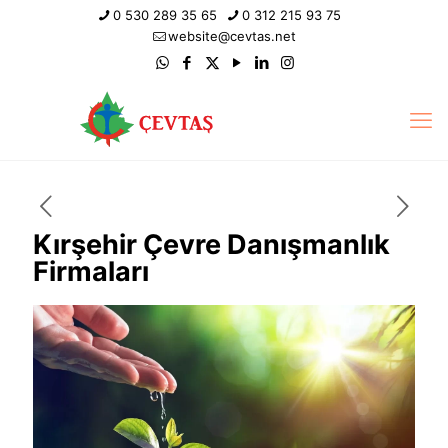
0 530 289 35 65
0 312 215 93 75
website@cevtas.net
Kırşehir Çevre Danışmanlık
Firmaları