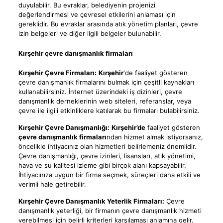
duyulabilir. Bu evraklar, belediyenin projenizi
değerlendirmesi ve çevresel etkilerini anlaması için
gereklidir. Bu evraklar arasında atık yönetim planları, çevre
izin belgeleri ve diğer ilgili belgeler bulunabilir.
Kırşehir çevre danışmanlık firmaları
Kırşehir Çevre Firmaları:
Kırşehir
‘de faaliyet gösteren
çevre danışmanlık firmalarını bulmak için çeşitli kaynakları
kullanabilirsiniz. İnternet üzerindeki iş dizinleri, çevre
danışmanlık derneklerinin web siteleri, referanslar, veya
çevre ile ilgili etkinliklere katılarak bu firmaları bulabilirsiniz.
Kırşehir Çevre Danışmanlığı:
Kırşehir’de
faaliyet gösteren
çevre danışmanlık firmaları
ndan hizmet almak istiyorsanız,
öncelikle ihtiyacınız olan hizmetleri belirlemeniz önemlidir.
Çevre danışmanlığı, çevre izinleri, lisansları, atık yönetimi,
hava ve su kalitesi izleme gibi birçok alanı kapsayabilir.
İhtiyacınıza uygun bir firma seçmek, süreçleri daha etkili ve
verimli hale getirebilir.
Kırşehir Çevre Danışmanlık Yeterlik Firmaları:
Çevre
danışmanlık yeterliği, bir firmanın çevre danışmanlık hizmeti
verebilmesi için belirli kriterleri karşılaması anlamına gelir.