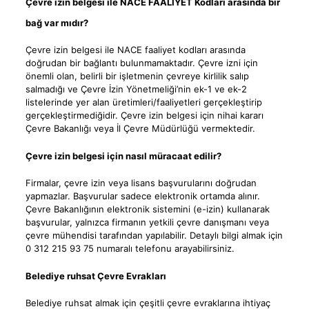
Çevre izin belgesi ile NACE FAALİYET Kodları arasında bir
bağ var mıdır?
Çevre izin belgesi ile NACE faaliyet kodları arasında
doğrudan bir bağlantı bulunmamaktadır. Çevre izni için
önemli olan, belirli bir işletmenin çevreye kirlilik salıp
salmadığı ve Çevre İzin Yönetmeliği’nin ek-1 ve ek-2
listelerinde yer alan üretimleri/faaliyetleri gerçekleştirip
gerçekleştirmediğidir. Çevre izin belgesi için nihai kararı
Çevre Bakanlığı veya İl Çevre Müdürlüğü vermektedir.
Çevre izin belgesi için nasıl müracaat edilir?
Firmalar, çevre izin veya lisans başvurularını doğrudan
yapmazlar. Başvurular sadece elektronik ortamda alınır.
Çevre Bakanlığının elektronik sistemini (e-izin) kullanarak
başvurular, yalnızca firmanın yetkili çevre danışmanı veya
çevre mühendisi tarafından yapılabilir. Detaylı bilgi almak için
0 312 215 93 75 numaralı telefonu arayabilirsiniz.
Belediye ruhsat Çevre Evrakları
Belediye ruhsat almak için çeşitli çevre evraklarına ihtiyaç