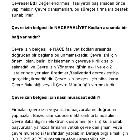
Çevresel Etki Değerlendirmesi, faaliyetin başlamadan önce
yapılmalıdır. Çevre danışmanları, bu süreçte firmalara destek
sunabilirler.
Çevre izin belgesi ile NACE FAALİYET Kodları arasında bir
bağ var mıdır?
Çevre izin belgesi ile NACE faaliyet kodları arasında
doğrudan bir bağlantı bulunmamaktadır. Çevre izni için
önemli olan, belirli bir işletmenin çevreye kirlilik salıp
salmadığı ve Çevre İzin Yönetmeliği’nin ek-1 ve ek-2
listelerinde yer alan üretimleri/faaliyetleri gerçekleştirip
gerçekleştirmediğidir. Çevre izin belgesi için nihai kararı
Çevre Bakanlığı veya İl Çevre Müdürlüğü vermektedir.
Çevre izin belgesi için nasıl müracaat edilir?
Firmalar, çevre izin veya lisans başvurularını doğrudan
yapmazlar. Başvurular sadece elektronik ortamda alınır.
Çevre Bakanlığının elektronik sistemini (e-izin) kullanarak
başvurular, yalnızca firmanın yetkili çevre danışmanı veya
çevre mühendisi tarafından yapılabilir. Detaylı bilgi almak için
0 312 215 93 75 numaralı telefonu arayabilirsiniz.