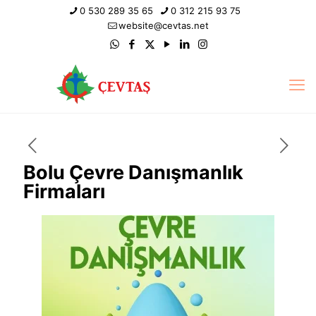
0 530 289 35 65
0 312 215 93 75
website@cevtas.net
Bolu Çevre Danışmanlık
Firmaları