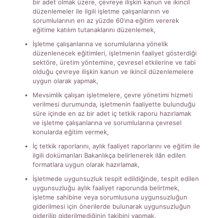
bir adet olmak üzere, çevreye ilişkin kanun ve ikincil
düzenlemeler ile ilgili işletme çalışanlarının ve
sorumlularının en az yüzde 60’ına eğitim vererek
eğitime katılım tutanaklarını düzenlemek,
İşletme çalışanlarına ve sorumlularına yönelik
düzenlenecek eğitimleri, işletmenin faaliyet gösterdiği
sektöre, üretim yöntemine, çevresel etkilerine ve tabi
olduğu çevreye ilişkin kanun ve ikincil düzenlemelere
uygun olarak yapmak,
Mevsimlik çalışan işletmelere, çevre yönetimi hizmeti
verilmesi durumunda, işletmenin faaliyette bulunduğu
süre içinde en az bir adet iç tetkik raporu hazırlamak
ve işletme çalışanlarına ve sorumlularına çevresel
konularda eğitim vermek,
İç tetkik raporlarını, aylık faaliyet raporlarını ve eğitim ile
ilgili dokümanları Bakanlıkça belirlenerek ilân edilen
formatlara uygun olarak hazırlamak,
İşletmede uygunsuzluk tespit edildiğinde, tespit edilen
uygunsuzluğu aylık faaliyet raporunda belirtmek,
işletme sahibine veya sorumlusuna uygunsuzluğun
giderilmesi için önerilerde bulunarak uygunsuzluğun
giderilip giderilmediğinin takibini yapmak,