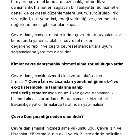
bireylere çevresel konularda uzmanlık, rehberlik ve
danışmanlık hizmetleri sağlayan bir faaliyettir. Bu hizmetler
genellikle çevresel düzenlemelere uyum, sürdürülebilirlik
stratejileri, atık yönetimi, enerji verimliliği ve çevresel etki
değerlendirmesi gibi konuları kapsar.
Çevre danışmanları, müşterilerine çevre dostu uygulamalar
konusunda yardımcı olabilir, çevresel riskleri
değerlendirebilir ve çeşitli çevresel standartlara uyum
sağlamalarına yardımcı olabilirler.
Kimler çevre danışmanlık hizmeti alma zorunluluğu vardır
Çevre danışmanlık hizmeti alma zorunluluğu olan
firmalar?
Çevre İzin ve Lisansları yönetmeliğinin ek-1 ve
ek-2 listesindeki iş tanımlarına sahip
tesisler/işletmeler
ayda en az 1 kez çevre danışmanlık
hizmeti alması zorundadır. Bu danışmanlık hizmetleri
Bakanlıkça yetkili firmalarca tarafından yapılmalıdır.
Çevre Danışmanlığı neden önemlidir?
Çevre danışmanlık hizmeti alma yükümlülüğü, Çevre İzin ve
Lisansları Yönetmeliği’nin ek-1 ve ek-2 listelerinde belirtilen