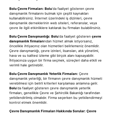
Bolu Çevre Firmaları:
Bolu
‘da faaliyet gösteren çevre
danışmanlık firmalarını bulmak için çeşitli kaynakları
kullanabilirsiniz. İnternet üzerindeki iş dizinleri, çevre
danışmanlık derneklerinin web siteleri, referanslar, veya
çevre ile ilgili etkinliklere katılarak bu firmaları bulabilirsiniz.
Bolu Çevre Danışmanlığı:
Bolu
‘da faaliyet gösteren
çevre
danışmanlık firmaları
ndan hizmet almak istiyorsanız,
öncelikle ihtiyacınız olan hizmetleri belirlemeniz önemlidir.
Çevre danışmanlığı, çevre izinleri, lisansları, atık yönetimi,
hava ve su kalitesi izleme gibi birçok alanı kapsayabilir.
İhtiyacınıza uygun bir firma seçmek, süreçleri daha etkili ve
verimli hale getirebilir.
Bolu Çevre Danışmanlık Yeterlik Firmaları:
Çevre
danışmanlık yeterliği, bir firmanın çevre danışmanlık hizmeti
verebilmesi için belirli kriterleri karşılaması anlamına gelir.
Bolu
‘da faaliyet gösteren çevre danışmanlık yeterlik
firmaları, genellikle Çevre ve Şehircilik Bakanlığı tarafından
yetkilendirilmiş olmalıdır. Firma seçerken bu yetkilendirmeyi
kontrol etmek önemlidir.
Çevre Danışmanlık Firmaları Hakkında Sorular:
Çevre